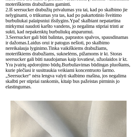
moteriškiems drabužiams gaminti.
2.Iš seersucker drabužių privalumas yra tai, kad po skalbimo jie
nelyginami, o trūkumas yra tas, kad po pakartotinio šveitimo
burbuliukai palaipsniui išsilygins.Ypač skalbiant nepatartina
mirkymui naudoti karšto vandens, jo negalima stipriai trinti ar
sukti, kad nepakenktų burbuliukų atsparumui.
3.Seersucker gali būti balintas, paprastos spalvos, spausdinamas
ir dažomas.Laidus orui ir patogus nešioti, po skalbimo
nereikalauja lyginimo.Tinka vaikiškiems drabužiams,
moteriškiems drabužiams, suknelėms, pižamoms ir kt. Storas
seersucker gali būti naudojamas kaip lovatiesė, užuolaidos ir kt.
Yra įvairių apdorojimo būdų.Burbuliavimas būdingas pluoštams,
kurie plečiasi ir susitraukia veikiami koncentruoto šarmo.
„Seersucker“ nėra lengva valyti skalbimo mašina, jos negalima
skalbti per stipriai rankomis, kitaip bus pažeistas pirminis jo
elastingumas.