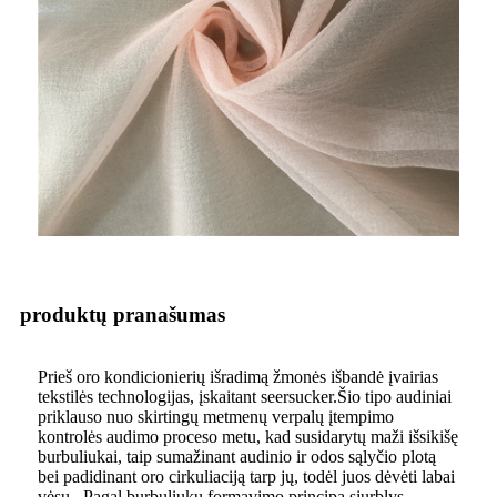
produktų pranašumas
Prieš oro kondicionierių išradimą žmonės išbandė įvairias
tekstilės technologijas, įskaitant seersucker.Šio tipo audiniai
priklauso nuo skirtingų metmenų verpalų įtempimo
kontrolės audimo proceso metu, kad susidarytų maži išsikišę
burbuliukai, taip sumažinant audinio ir odos sąlyčio plotą
bei padidinant oro cirkuliaciją tarp jų, todėl juos dėvėti labai
vėsu. .Pagal burbuliukų formavimo principą siurblys