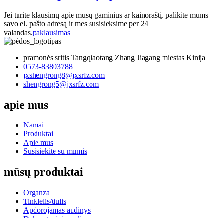
Jei turite klausimų apie mūsų gaminius ar kainoraštį, palikite mums
savo el. pašto adresą ir mes susisieksime per 24
valandas.
paklausimas
pramonės sritis Tangqiaotang Zhang Jiagang miestas Kinija
0573-83803788
jxshengrong8@jxsrfz.com
shengrong5@jxsrfz.com
apie mus
Namai
Produktai
Apie mus
Susisiekite su mumis
mūsų produktai
Organza
Tinklelis/tiulis
Apdorojamas audinys