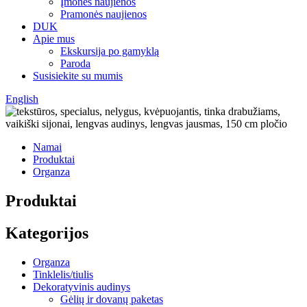
Įmonės naujienos
Pramonės naujienos
DUK
Apie mus
Ekskursija po gamyklą
Paroda
Susisiekite su mumis
English
Namai
Produktai
Organza
Produktai
Kategorijos
Organza
Tinklelis/tiulis
Dekoratyvinis audinys
Gėlių ir dovanų paketas