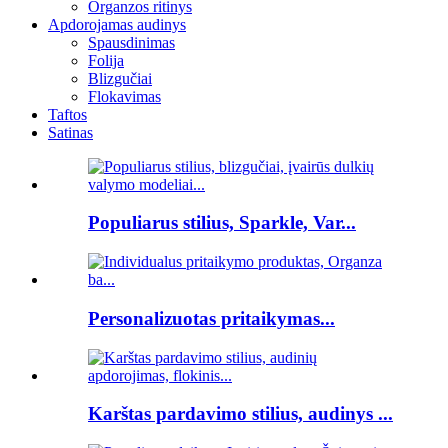
Organzos ritinys
Apdorojamas audinys
Spausdinimas
Folija
Blizgučiai
Flokavimas
Taftos
Satinas
Populiarus stilius, Sparkle, Var...
Personalizuotas pritaikymas...
Karštas pardavimo stilius, audinys ...