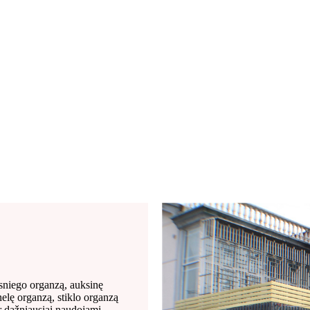
sniego organzą, auksinę
elę organzą, stiklo organzą
ir dažniausiai naudojami