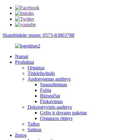
Skambinkite mums: 0573-83803788
Namai
Produktai
Organza
Tinklelis/tiulis
Apdorojamas audinys
Spausdinimas
Folija
Blizgučiai
Flokavimas
Dekoratyvinis audinys
Gėlių ir dovanų paketas
Organzos ritinys
Taftos
Satinas
žinios