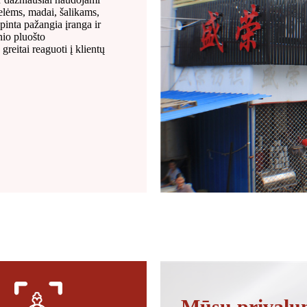
elėms, madai, šalikams,
inta pažangia įranga ir
nio pluošto
reitai reaguoti į klientų
Mūsų privalu