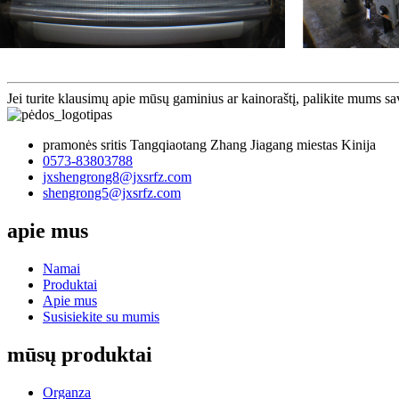
Jei turite klausimų apie mūsų gaminius ar kainoraštį, palikite mums sa
pramonės sritis Tangqiaotang Zhang Jiagang miestas Kinija
0573-83803788
jxshengrong8@jxsrfz.com
shengrong5@jxsrfz.com
apie mus
Namai
Produktai
Apie mus
Susisiekite su mumis
mūsų produktai
Organza