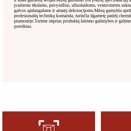
įvairiems tikslams, pavyzdžiui, užuolaidoms, vestuvinėms sukn
galvos apdangalams ir amatų dekoracijoms.Mūsų gamykla aprūp
profesionalių technikų komanda, turinčia ilgametę patirtį chemi
pramonėje.Turime stiprias produktų kūrimo galimybes ir galime g
poreikius.