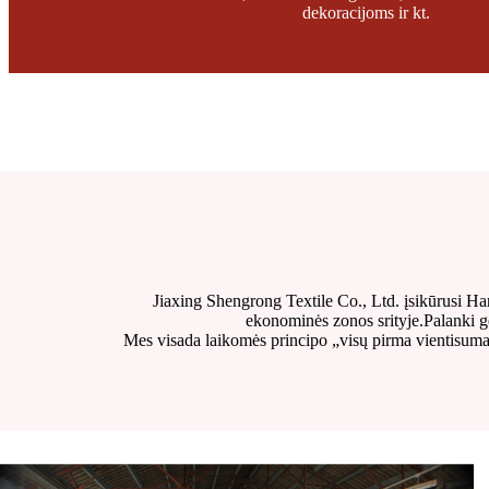
dekoracijoms ir kt.
Jiaxing Shengrong Textile Co., Ltd. įsikūrusi H
ekonominės zonos srityje.Palanki ge
Mes visada laikomės principo „visų pirma vientisuma