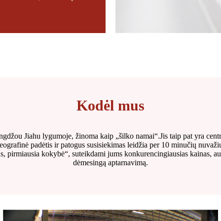
Kodėl mus
angdžou Jiahu lygumoje, žinoma kaip „šilko namai“.Jis taip pat yra cen
ografinė padėtis ir patogus susisiekimas leidžia per 10 minučių nuvažiuot
s, pirmiausia kokybė“, suteikdami jums konkurencingiausias kainas, au
dėmesingą aptarnavimą.