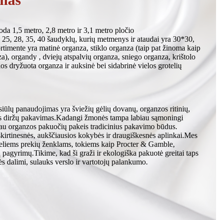
a 1,5 metro, 2,8 metro ir 3,1 metro pločio
0, 25, 28, 35, 40 šaudyklų, kurių metmenys ir ataudai yra 30*30,
rtimente yra matinė organza, stiklo organza (taip pat žinoma kaip
za), organdy , dviejų atspalvių organza, sniego organza, krištolo
los dryžuota organza ir auksinė bei sidabrinė vielos grotelių
iūlų panaudojimas yra šviežių gėlių dovanų, organzos ritinių,
os diržų pakavimas.Kadangi žmonės tampa labiau sąmoningi
au organzos pakuočių pakeis tradicinius pakavimo būdus.
kirtinesnės, aukščiausios kokybės ir draugiškesnės aplinkai.Mes
deliems prekių ženklams, tokiems kaip Procter & Gamble,
 pagyrimų.Tikime, kad ši graži ir ekologiška pakuotė greitai taps
 dalimi, sulauks verslo ir vartotojų palankumo.