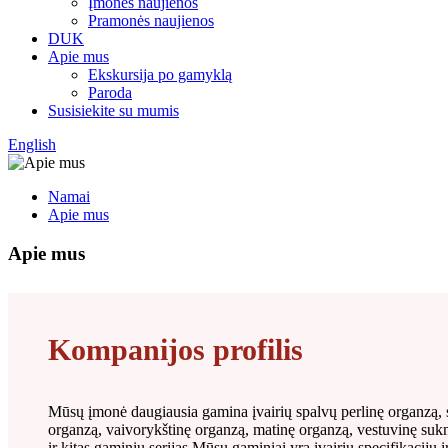
Įmonės naujienos
Pramonės naujienos
DUK
Apie mus
Ekskursija po gamyklą
Paroda
Susisiekite su mumis
English
Namai
Apie mus
Apie mus
Kompanijos profilis
Mūsų įmonė daugiausia gamina įvairių spalvų perlinę organzą, 
organzą, vaivorykštinę organzą, matinę organzą, vestuvinę sukn
ir kitas gaminių serijas.Mūsų gaminiai yra įvairių specifikacijų 