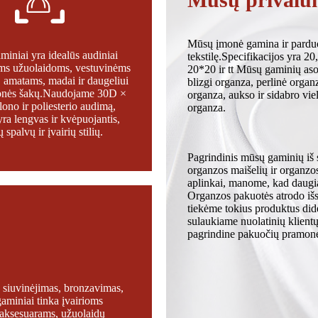
Mūsų įmonė gamina ir parduod
iniai yra idealūs audiniai
tekstilę.Specifikacijos yra 2
ėms užuolaidoms, vestuvinėms
20*20 ir tt Mūsų gaminių aso
 amatams, madai ir daugeliui
blizgi organza, perlinė organ
onės šakų.Naudojame 30D ×
organza, aukso ir sidabro vie
ono ir poliesterio audimą,
organza.
ra lengvas ir kvėpuojantis,
 spalvų ir įvairių stilių.
Pagrindinis mūsų gaminių iš s
organzos maišelių ir organz
aplinkai, manome, kad daugi
Organzos pakuotės atrodo išs
tiekėme tokius produktus di
sulaukiame nuolatinių klientų
pagrindine pakuočių pramonės
p siuvinėjimas, bronzavimas,
aminiai tinka įvairioms
 aksesuarams, užuolaidų