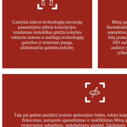
Gamykla laikosi technologijų inovacijų
Mūsų gam
panaudojimo plėtrai koncepcijos,
šiuolaikin
remdamasi moksliškai griežta kokybės
suknelėms,
valdymo sistema ir aukštųjų technologijų
kitų pram
gamybos ir testavimo įranga,
30D nail
užtikrinančia gaminių kokybę.
audinys y
ryškių
Taip pat galime pasiūlyti įvairius apdorojimo būdus, tokius kai
flokavimas, putojantis spausdinimas ir raukšlėjimas.Mūsų g
vestuvinėms suknelėms, rankdarbiams gaminti, žaisliniams