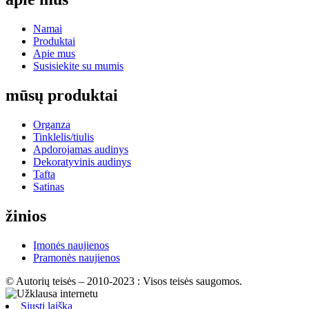
Namai
Produktai
Apie mus
Susisiekite su mumis
mūsų produktai
Organza
Tinklelis/tiulis
Apdorojamas audinys
Dekoratyvinis audinys
Tafta
Satinas
žinios
Įmonės naujienos
Pramonės naujienos
© Autorių teisės – 2010-2023 : Visos teisės saugomos.
Siųsti laišką