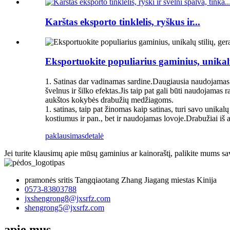
Karštas eksporto tinklelis, ryškus ir...
Eksportuokite populiarius gaminius, unikalų
1. Satinas dar vadinamas sardine.Daugiausia naudojamas 
švelnus ir šilko efektas.Jis taip pat gali būti naudojam
aukštos kokybės drabužių medžiagoms.
1. satinas, taip pat žinomas kaip satinas, turi savo unikal
kostiumus ir pan., bet ir naudojamas lovoje.Drabužiai iš aud
paklausimas
detalė
Jei turite klausimų apie mūsų gaminius ar kainoraštį, palikite mums sa
pramonės sritis Tangqiaotang Zhang Jiagang miestas Kinija
0573-83803788
jxshengrong8@jxsrfz.com
shengrong5@jxsrfz.com
apie mus