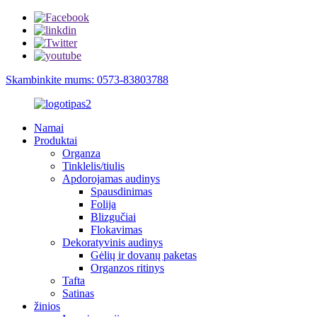
Skambinkite mums: 0573-83803788
Namai
Produktai
Organza
Tinklelis/tiulis
Apdorojamas audinys
Spausdinimas
Folija
Blizgučiai
Flokavimas
Dekoratyvinis audinys
Gėlių ir dovanų paketas
Organzos ritinys
Tafta
Satinas
žinios