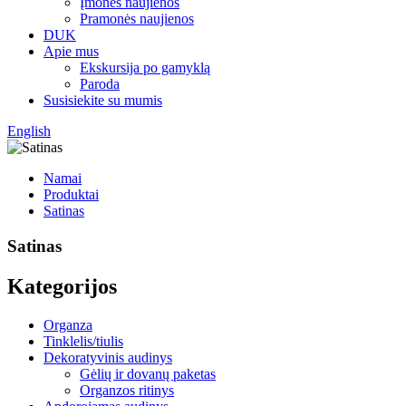
Įmonės naujienos
Pramonės naujienos
DUK
Apie mus
Ekskursija po gamyklą
Paroda
Susisiekite su mumis
English
Namai
Produktai
Satinas
Satinas
Kategorijos
Organza
Tinklelis/tiulis
Dekoratyvinis audinys
Gėlių ir dovanų paketas
Organzos ritinys