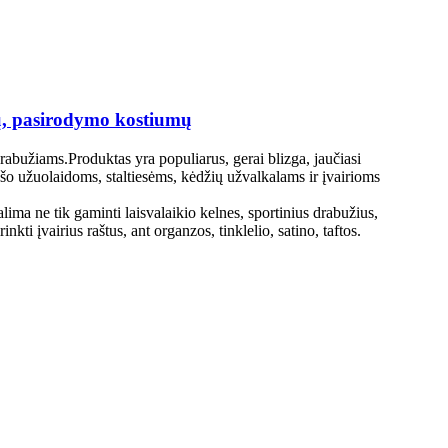
umų, pasirodymo kostiumų
bužiams.Produktas yra populiarus, gerai blizga, jaučiasi
ušo užuolaidoms, staltiesėms, kėdžių užvalkalams ir įvairioms
alima ne tik gaminti laisvalaikio kelnes, sportinius drabužius,
kti įvairius raštus, ant organzos, tinklelio, satino, taftos.