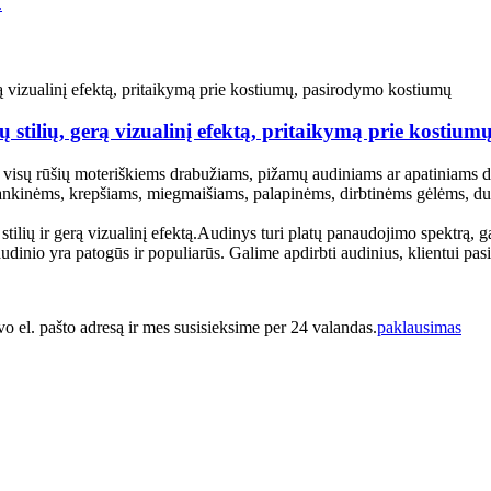
 stilių, gerą vizualinį efektą, pritaikymą prie kosti
visų rūšių moteriškiems drabužiams, pižamų audiniams ar apatiniams dra
as rankinėms, krepšiams, miegmaišiams, palapinėms, dirbtinėms gėlėms, d
ų stilių ir gerą vizualinį efektą.Audinys turi platų panaudojimo spektrą, g
inio yra patogūs ir populiarūs. Galime apdirbti audinius, klientui pasirin
vo el. pašto adresą ir mes susisieksime per 24 valandas.
paklausimas