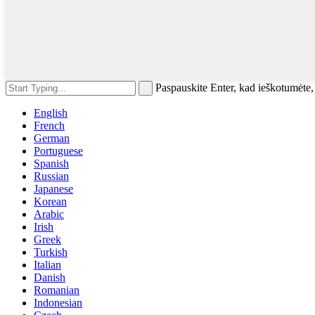
Paspauskite Enter, kad ieškotumėte
English
French
German
Portuguese
Spanish
Russian
Japanese
Korean
Arabic
Irish
Greek
Turkish
Italian
Danish
Romanian
Indonesian