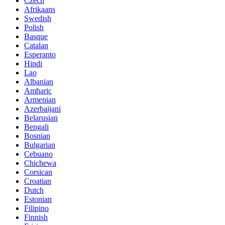
Czech
Afrikaans
Swedish
Polish
Basque
Catalan
Esperanto
Hindi
Lao
Albanian
Amharic
Armenian
Azerbaijani
Belarusian
Bengali
Bosnian
Bulgarian
Cebuano
Chichewa
Corsican
Croatian
Dutch
Estonian
Filipino
Finnish