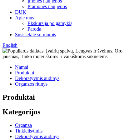
Įmonės naujienos
Pramonės naujienos
DUK
Apie mus
Ekskursija po gamyklą
Paroda
Susisiekite su mumis
English
Namai
Produktai
Dekoratyvinis audinys
Organzos ritinys
Produktai
Kategorijos
Organza
Tinklelis/tiulis
Dekoratyvinis audinys