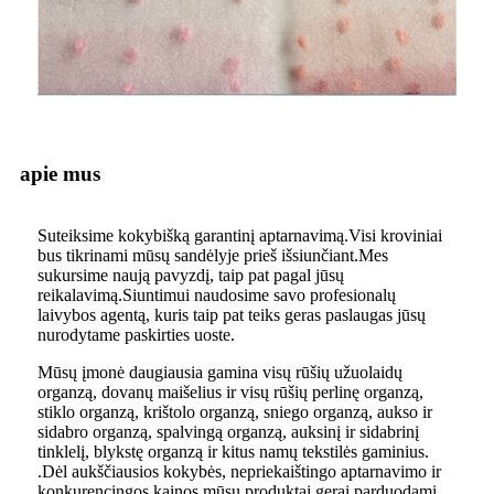
apie mus
Suteiksime kokybišką garantinį aptarnavimą.Visi kroviniai
bus tikrinami mūsų sandėlyje prieš išsiunčiant.Mes
sukursime naują pavyzdį, taip pat pagal jūsų
reikalavimą.Siuntimui naudosime savo profesionalų
laivybos agentą, kuris taip pat teiks geras paslaugas jūsų
nurodytame paskirties uoste.
Mūsų įmonė daugiausia gamina visų rūšių užuolaidų
organzą, dovanų maišelius ir visų rūšių perlinę organzą,
stiklo organzą, krištolo organzą, sniego organzą, aukso ir
sidabro organzą, spalvingą organzą, auksinį ir sidabrinį
tinklelį, blykstę organzą ir kitus namų tekstilės gaminius.
.Dėl aukščiausios kokybės, nepriekaištingo aptarnavimo ir
konkurencingos kainos mūsų produktai gerai parduodami