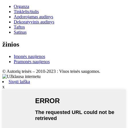
Organza
Tinklelis/tiulis
Apdorojamas audinys
Dekoratyvinis audinys
Taftos
Satinas
žinios
Įmonės naujienos
Pramonės naujienos
© Autorių teisės – 2010-2023 : Visos teisės saugomos.
Siųsti laišką
x