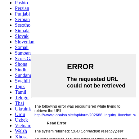
Pashto
Persian
Punjabi
Serbian
Sesotho
Sinhala
Slovak
Slovenian
Somali
Samoan
Scots Gaelic
Shona
Sindhi
Sundanese
Swahili
Tajik
Tamil
Telugu
Thai
Ukrainian
Urdu
Uzbek
Vietnamese
Welsh
Xhosa