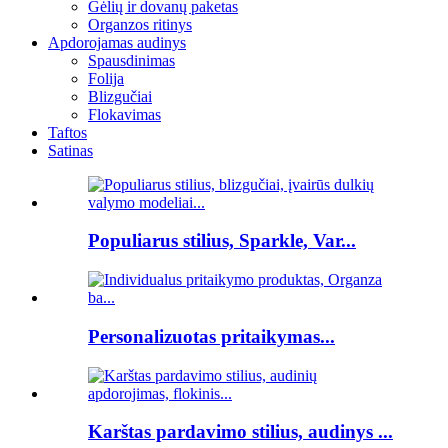
Gėlių ir dovanų paketas
Organzos ritinys
Apdorojamas audinys
Spausdinimas
Folija
Blizgučiai
Flokavimas
Taftos
Satinas
Populiarus stilius, Sparkle, Var...
Personalizuotas pritaikymas...
Karštas pardavimo stilius, audinys ...