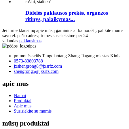
Didelės paklausos prekės, organzos
ritinys, palaikymas...
Jei turite klausimų apie mūsų gaminius ar kainoraštį, palikite mums
savo el. pašto adresą ir mes susisieksime per 24
valandas.
paklausimas
pramonės sritis Tangqiaotang Zhang Jiagang miestas Kinija
0573-83803788
jxshengrong8@jxsrfz.com
shengrong5@jxsrfz.com
apie mus
Namai
Produktai
Apie mus
Susisiekite su mumis
mūsų produktai