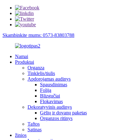
Skambinkite mums: 0573-83803788
Namai
Produktai
Organza
Tinklelis/tiulis
Apdorojamas audinys
Spausdinimas
Folija
Blizgučiai
Flokavimas
Dekoratyvinis audinys
Gėlių ir dovanų paketas
Organzos ritinys
Taftos
Satinas
žinios