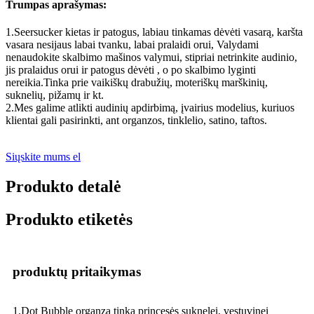
Trumpas aprašymas:
1.Seersucker kietas ir patogus, labiau tinkamas dėvėti vasarą, karšta
vasara nesijaus labai tvanku, labai pralaidi orui, Valydami
nenaudokite skalbimo mašinos valymui, stipriai netrinkite audinio,
jis pralaidus orui ir patogus dėvėti , o po skalbimo lyginti
nereikia.Tinka prie vaikiškų drabužių, moteriškų marškinių,
suknelių, pižamų ir kt.
2.Mes galime atlikti audinių apdirbimą, įvairius modelius, kuriuos
klientai gali pasirinkti, ant organzos, tinklelio, satino, taftos.
Siųskite mums el
Produkto detalė
Produkto etiketės
produktų pritaikymas
1.Dot Bubble organza tinka princesės suknelei, vestuvinei