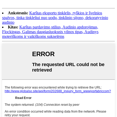
Ankstesnis:
Karštas eksporto tinklelis, ryškios ir švelnios
spalvos, tinka tinkleliui nuo uodų, tinklinio sijono, dekoratyvinio
audinio
Kitas:
Karštas pardavimo stilius, Audinio apdorojimas,
Flockingas, Galimas daugiasluoksnis vilnos tipas, Audinys
moteriškoms ir vaikiškoms suknelėms