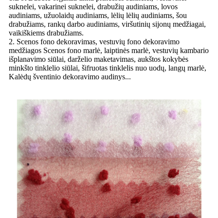
suknelei, vakarinei suknelei, drabužių audiniams, lovos
audiniams, užuolaidų audiniams, lėlių lėlių audiniams, šou
drabužiams, rankų darbo audiniams, viršutinių sijonų medžiagai,
vaikiškiems drabužiams.
2. Scenos fono dekoravimas, vestuvių fono dekoravimo
medžiagos Scenos fono marlė, laiptinės marlė, vestuvių kambario
išplanavimo siūlai, darželio maketavimas, aukštos kokybės
minkšto tinklelio siūlai, šifruotas tinklelis nuo uodų, langų marlė,
Kalėdų šventinio dekoravimo audinys...