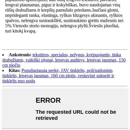
lengvai plaunamas, pigus ir kokybiškas, buvo naudojamas visų
rūšių drabužiams ir krepšių pamušalo priedams.Jaučiasi glotni,
neprideganti ranka, elastinga, ryškus blizgesys akinantis, ryškios
spalvos, nelengva susiraukšlėti, susitraukimo greitis mažesnis nei
5%.Vienodo storio monogija, nelengva plyšti.Šviesūs pluoštai,
turi kitokį kvapą.
Ankstesnis:
tekstūros, specialus, nelygus, kvėpuojantis, tinka
drabužiams, vaikiški sijonai, lengvas audinys, lengvas jausmas, 150
cm pločio
Kitas:
Populiariausia prekė, JAV tinklelis, poli/nailoninis
tinklelis, lengvas jausmas, 160 cm plotis, vestuvinė suknelė ir
tinklelis nuo uodų