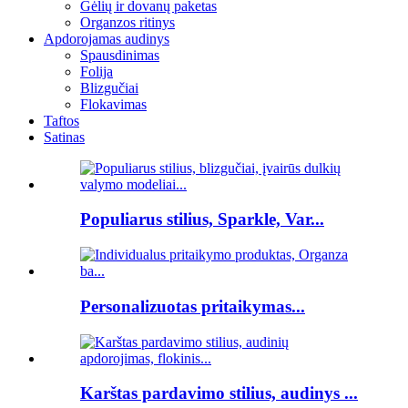
Gėlių ir dovanų paketas
Organzos ritinys
Apdorojamas audinys
Spausdinimas
Folija
Blizgučiai
Flokavimas
Taftos
Satinas
Populiarus stilius, Sparkle, Var...
Personalizuotas pritaikymas...
Karštas pardavimo stilius, audinys ...