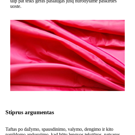
taip pat teiks geras paslaugas jūsų nurodytame paskirties
uoste.
Stiprus argumentas
Taftas po dažymo, spausdinimo, valymo, dengimo ir kito
papildomo apdorojimo, kad būtų lengvos tekstūros, patvarus,