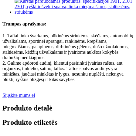
Trumpas aprašymas:
1. Taftai tinka švarkams, pūkinėms striukėms, skėčiams, automobilių
užvalkalams, sportinei aprangai, rankinėms, krepšiams,
miegmaišiams, palapinėms, dirbtinėms gėlėms, dušo užuolaidoms,
staltiesėms, kėdžių užvalkalams ir įvairioms aukštos kokybės
drabužių medžiagoms.
2. Galime apdoroti audinį, klientui pasirinkti įvairius raštus, ant
organzos, tinklelio, satino, taftos. Taftos spalvos audinys yra
minkštas, jaučiasi minkštas ir lygus, nesunku nuplėšti, nelengva
blukti, ryškus blizgesį ir kitas savybes.
Siųskite mums el
Produkto detalė
Produkto etiketės