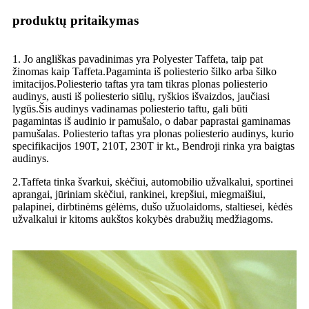
produktų pritaikymas
1. Jo angliškas pavadinimas yra Polyester Taffeta, taip pat
žinomas kaip Taffeta.Pagaminta iš poliesterio šilko arba šilko
imitacijos.Poliesterio taftas yra tam tikras plonas poliesterio
audinys, austi iš poliesterio siūlų, ryškios išvaizdos, jaučiasi
lygūs.Šis audinys vadinamas poliesterio taftu, gali būti
pagamintas iš audinio ir pamušalo, o dabar paprastai gaminamas
pamušalas. Poliesterio taftas yra plonas poliesterio audinys, kurio
specifikacijos 190T, 210T, 230T ir kt., Bendroji rinka yra baigtas
audinys.
2.Taffeta tinka švarkui, skėčiui, automobilio užvalkalui, sportinei
aprangai, jūriniam skėčiui, rankinei, krepšiui, miegmaišiui,
palapinei, dirbtinėms gėlėms, dušo užuolaidoms, staltiesei, kėdės
užvalkalui ir kitoms aukštos kokybės drabužių medžiagoms.