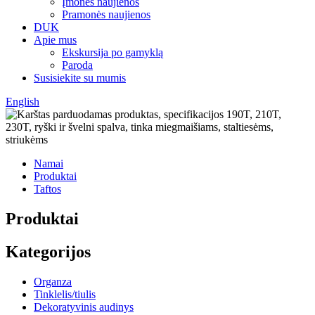
Įmonės naujienos
Pramonės naujienos
DUK
Apie mus
Ekskursija po gamyklą
Paroda
Susisiekite su mumis
English
Namai
Produktai
Taftos
Produktai
Kategorijos
Organza
Tinklelis/tiulis
Dekoratyvinis audinys