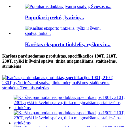
Populiari prekė, Įvairių...
Karštas eksporto tinklelis, ryškus ir...
Karštas parduodamas produktas, specifikacijos 190T, 210T,
230T, ryški ir švelni spalva, tinka miegmaišiams, staltiesėms,
striukėms