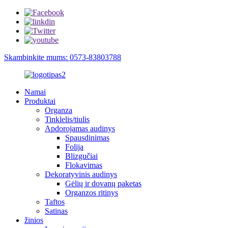
Skambinkite mums: 0573-83803788
Namai
Produktai
Organza
Tinklelis/tiulis
Apdorojamas audinys
Spausdinimas
Folija
Blizgučiai
Flokavimas
Dekoratyvinis audinys
Gėlių ir dovanų paketas
Organzos ritinys
Taftos
Satinas
žinios