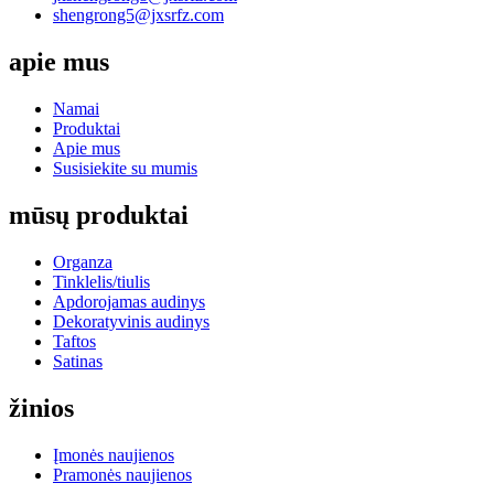
shengrong5@jxsrfz.com
apie mus
Namai
Produktai
Apie mus
Susisiekite su mumis
mūsų produktai
Organza
Tinklelis/tiulis
Apdorojamas audinys
Dekoratyvinis audinys
Taftos
Satinas
žinios
Įmonės naujienos
Pramonės naujienos