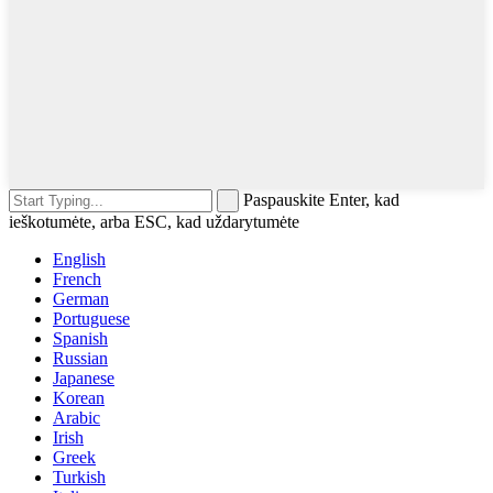
Paspauskite Enter, kad
ieškotumėte, arba ESC, kad uždarytumėte
English
French
German
Portuguese
Spanish
Russian
Japanese
Korean
Arabic
Irish
Greek
Turkish