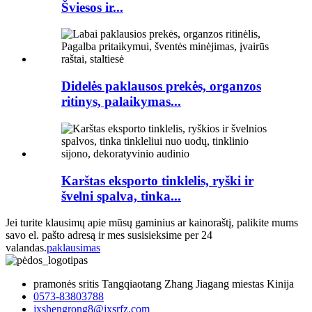
Šviesos ir...
Didelės paklausos prekės, organzos
ritinys, palaikymas...
Karštas eksporto tinklelis, ryški ir
švelni spalva, tinka...
Jei turite klausimų apie mūsų gaminius ar kainoraštį, palikite mums
savo el. pašto adresą ir mes susisieksime per 24
valandas.
paklausimas
pramonės sritis Tangqiaotang Zhang Jiagang miestas Kinija
0573-83803788
jxshengrong8@jxsrfz.com